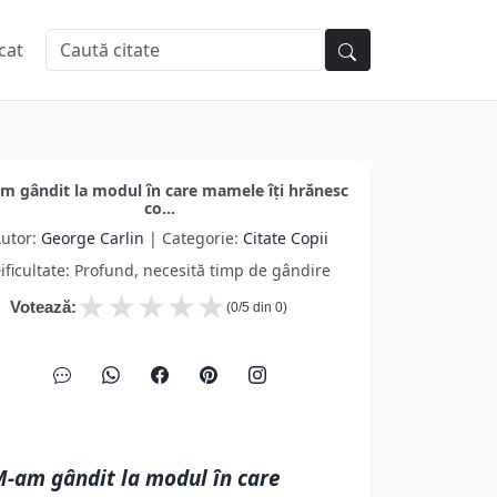
cat
m gândit la modul în care mamele îţi hrănesc
co...
utor:
George Carlin
| Categorie:
Citate Copii
ificultate: Profund, necesită timp de gândire
★
★
★
★
★
Votează:
(
0
/5 din
0
)
-am gândit la modul în care