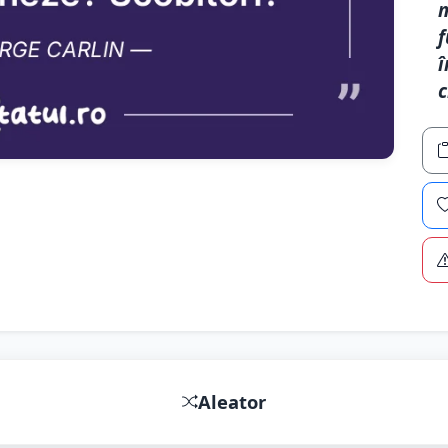
m
f
î
c
Aleator