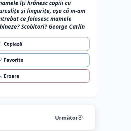
amele îţi hrănesc copiii cu
urculiţe şi linguriţe, aşa că m-am
ntrebat ce folosesc mamele
hineze? Scobitori? George Carlin
Copiază
Favorite
Eroare
Următor