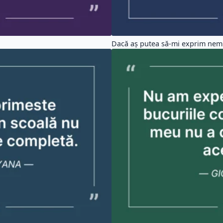
Dacă aș putea să-mi exprim nemu