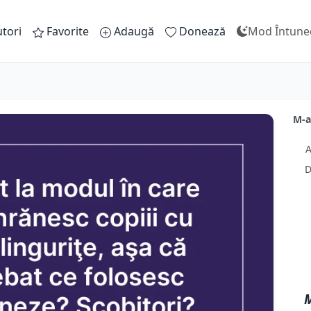
tori
Favorite
Adaugă
Donează
Mod Întune
M-a
A
D
M