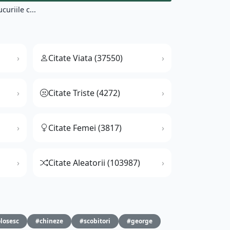
uriile c...
Citate Viata (37550)
Citate Triste (4272)
Citate Femei (3817)
Citate Aleatorii (103987)
losesc
#chineze
#scobitori
#george