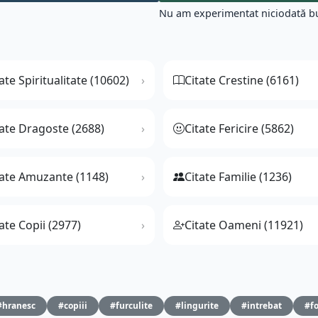
Nu am experimentat niciodată buc
ate Spiritualitate (10602)
Citate Crestine (6161)
tate Dragoste (2688)
Citate Fericire (5862)
tate Amuzante (1148)
Citate Familie (1236)
ate Copii (2977)
Citate Oameni (11921)
#hranesc
#copiii
#furculite
#lingurite
#intrebat
#fo