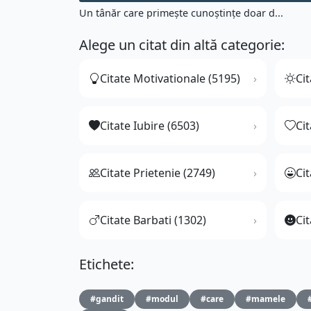
Un tânăr care primește cunoștințe doar d...
Alege un citat din altă categorie:
Citate Motivationale (5195)
Cit
Citate Iubire (6503)
Ci
Citate Prietenie (2749)
Ci
Citate Barbati (1302)
Cit
Etichete:
#gandit
#modul
#care
#mamele