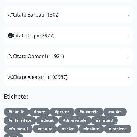
Citate Barbati (1302)
Citate Copii (2977)
Citate Oameni (11921)
Citate Aleatorii (103987)
Etichete:
#inimile
#pure
#percep
#nuantele
#multa
#intensitate
#decat
#diferentele
#simtind
#frumosul
#natura
#chiar
#inainte
#intelege