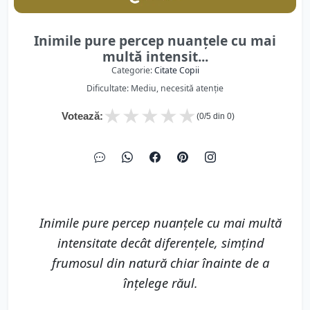
Inimile pure percep nuanțele cu mai
multă intensit...
Categorie:
Citate Copii
Dificultate: Mediu, necesită atenție
★
★
★
★
★
Votează:
(
0
/5 din
0
)
Inimile pure percep nuanțele cu mai multă
intensitate decât diferențele, simțind
frumosul din natură chiar înainte de a
înțelege răul.