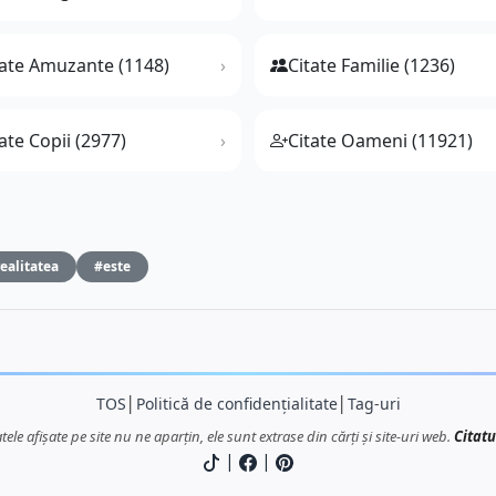
tate Amuzante (1148)
Citate Familie (1236)
ate Copii (2977)
Citate Oameni (11921)
ealitatea
#este
TOS
│
Politică de confidențialitate
│
Tag-uri
atele afișate pe site nu ne aparțin, ele sunt extrase din cărți și site-uri web.
Citatu
|
|