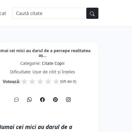
cat
mai cei mici au darul de a percepe realitatea
aș...
Categorie:
Citate Copii
Dificultate: Ușor de citit și înțeles
★
★
★
★
★
Votează:
(
0
/5 din
0
)
umai cei mici au darul de a