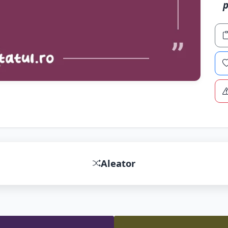
p
Aleator