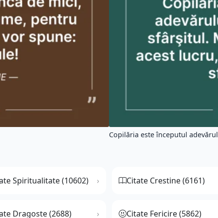
Copilăria este începutul adevărului
ate Spiritualitate (10602)
Citate Crestine (6161)
tate Dragoste (2688)
Citate Fericire (5862)