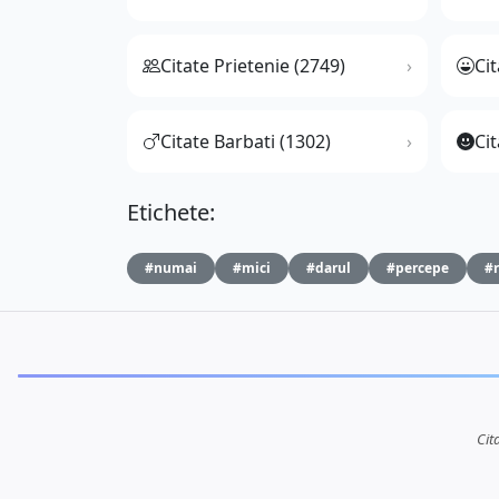
Citate Prietenie (2749)
Ci
Citate Barbati (1302)
Cit
Etichete:
#numai
#mici
#darul
#percepe
#r
Cit