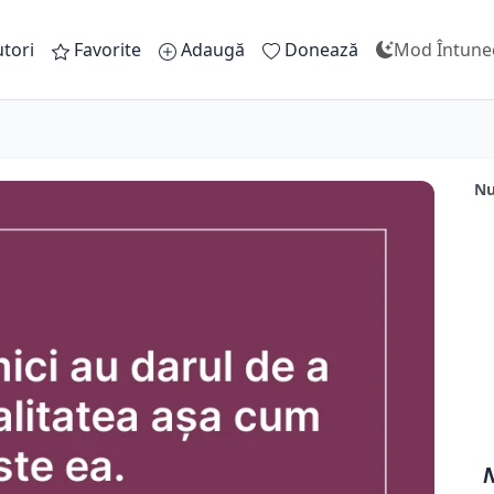
tori
Favorite
Adaugă
Donează
Mod Întune
Nu
N