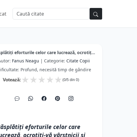
cat
plătiți eforturile celor care lucrează, ocrotiț...
Autor:
Fanus Neagu
| Categorie:
Citate Copii
ificultate: Profund, necesită timp de gândire
★
★
★
★
★
Votează:
(
0
/5 din
0
)
ăsplătiți eforturile celor care
ucrează, ocrotiți-vă vârstnicii și