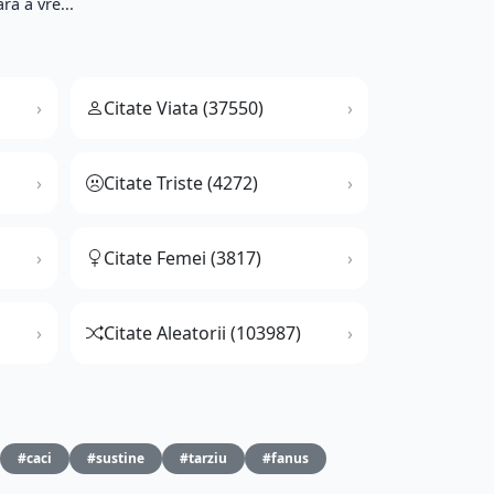
ă a vre...
Citate Viata (37550)
Citate Triste (4272)
Citate Femei (3817)
Citate Aleatorii (103987)
#caci
#sustine
#tarziu
#fanus