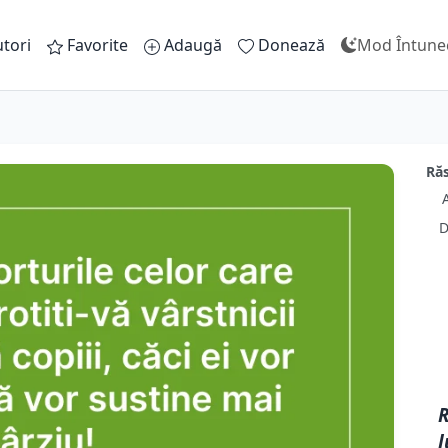
tori
Favorite
Adaugă
Donează
Mod Întune
Răs
D
R
l