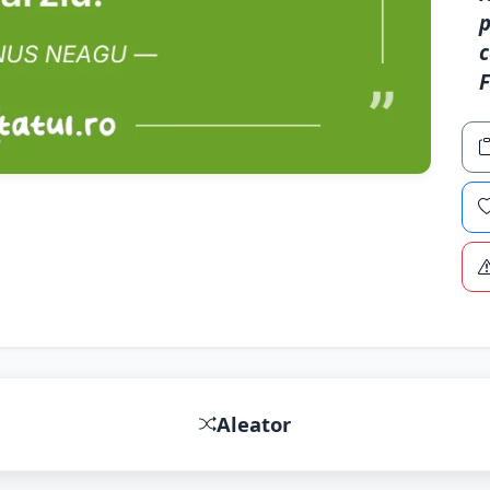
p
c
Aleator