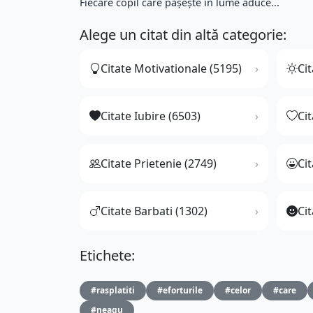
Fiecare copil care pășește în lume aduce...
Alege un citat din altă categorie:
Citate Motivationale (5195)
Cit
Citate Iubire (6503)
Ci
Citate Prietenie (2749)
Ci
Citate Barbati (1302)
Cit
Etichete:
#rasplatiti
#eforturile
#celor
#care
#neagu