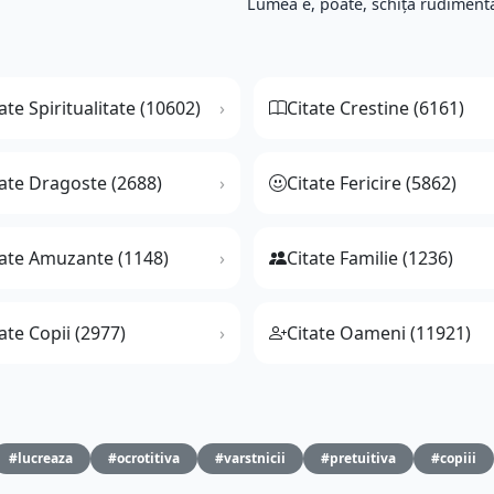
Lumea e, poate, schița rudimentar
ate Spiritualitate (10602)
Citate Crestine (6161)
tate Dragoste (2688)
Citate Fericire (5862)
tate Amuzante (1148)
Citate Familie (1236)
ate Copii (2977)
Citate Oameni (11921)
#lucreaza
#ocrotitiva
#varstnicii
#pretuitiva
#copiii