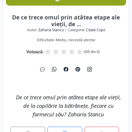
De ce trece omul prin atâtea etape ale
vieții, de ...
Autor:
Zaharia Stancu
| Categorie:
Citate Copii
Dificultate: Mediu, necesită atenție
★
★
★
★
★
Votează:
(
0
/5 din
0
)
De ce trece omul prin atâtea etape ale vieții,
de la copilărie la bătrânețe, fiecare cu
farmecul său? Zaharia Stancu