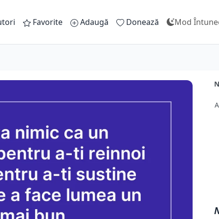
tori
Favorite
Adaugă
Donează
Mod Întune
N
A
N