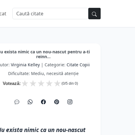
cat
u exista nimic ca un nou-nascut pentru a-ti
reinn...
utor:
Virginia Kelley
| Categorie:
Citate Copii
Dificultate: Mediu, necesită atenție
★
★
★
★
★
Votează:
(
0
/5 din
0
)
u exista nimic ca un nou-nascut