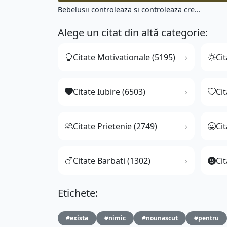
Bebelusii controleaza si controleaza cre...
Alege un citat din altă categorie:
Citate Motivationale (5195)
Cit
Citate Iubire (6503)
Ci
Citate Prietenie (2749)
Ci
Citate Barbati (1302)
Cit
Etichete:
#exista
#nimic
#nounascut
#pentru