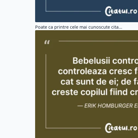
Poate ca printre cele mai cunoscute cita...