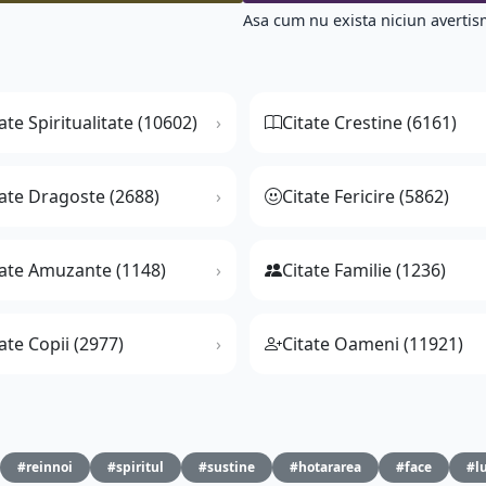
Asa cum nu exista niciun avertis
ate Spiritualitate (10602)
Citate Crestine (6161)
tate Dragoste (2688)
Citate Fericire (5862)
tate Amuzante (1148)
Citate Familie (1236)
ate Copii (2977)
Citate Oameni (11921)
#reinnoi
#spiritul
#sustine
#hotararea
#face
#l