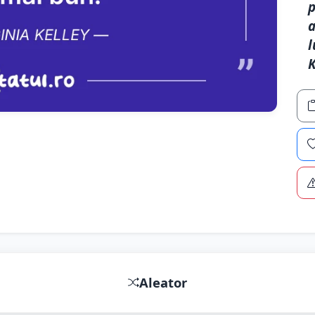
p
a
l
K
Aleator