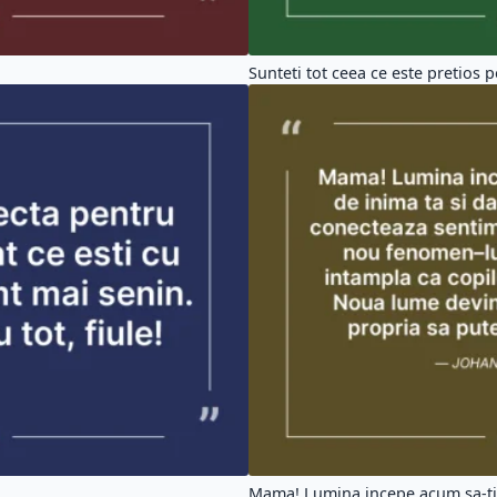
Sunteti tot ceea ce este pretios pe
Mama! Lumina incepe acum sa-ti 