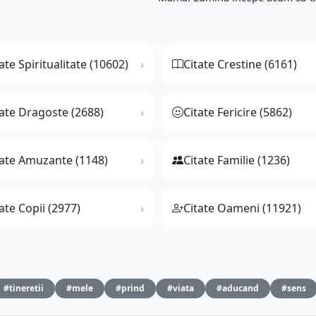
ate Spiritualitate (10602)
Citate Crestine (6161)
tate Dragoste (2688)
Citate Fericire (5862)
tate Amuzante (1148)
Citate Familie (1236)
ate Copii (2977)
Citate Oameni (11921)
#tineretii
#mele
#prind
#viata
#aducand
#sens