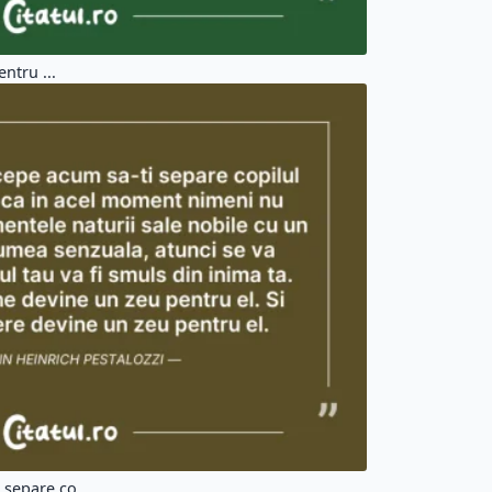
ntru ...
separe co...