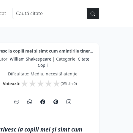
cat
vesc la copiii mei și simt cum amintirile tiner...
utor:
William Shakespeare
| Categorie:
Citate
Copii
Dificultate: Mediu, necesită atenție
★
★
★
★
★
Votează:
(
0
/5 din
0
)
rivesc la copiii mei și simt cum