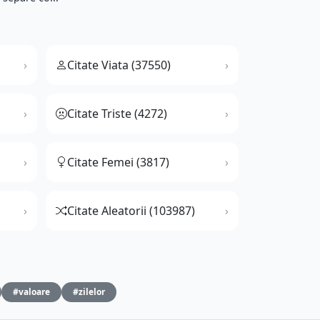
Citate Viata (37550)
Citate Triste (4272)
Citate Femei (3817)
Citate Aleatorii (103987)
#valoare
#zilelor