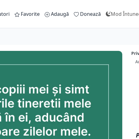
tori
Favorite
Adaugă
Donează
Mod Întune
Pri
A
P