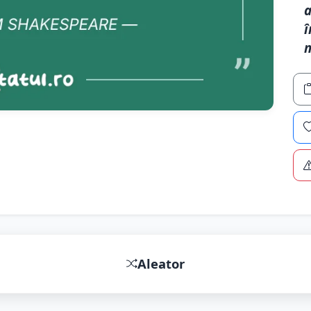
a
î
m
Aleator