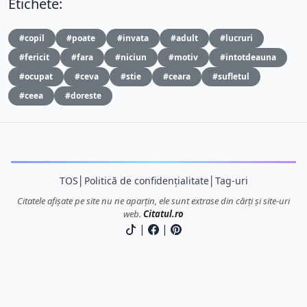
Etichete:
#copil
#poate
#invata
#adult
#lucruri
#fericit
#fara
#niciun
#motiv
#intotdeauna
#ocupat
#ceva
#stie
#ceara
#sufletul
#ceea
#doreste
TOS
│
Politică de confidențialitate
│
Tag-uri
Citatele afișate pe site nu ne aparțin, ele sunt extrase din cărți și site-uri
web.
Citatul.ro
|
|