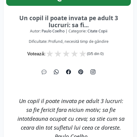
Un copil il poate invata pe adult 3
lucruri: sa fi...
Autor:
Paulo Coelho
| Categorie:
Citate Copii
Dificultate: Profund, necesită timp de gândire
★
★
★
★
★
Votează:
(
0
/5 din
0
)
Un copil il poate invata pe adult 3 lucruri:
sa fie fericit fara niciun motiv; sa fie
intotdeauna ocupat cu ceva; sa stie cum sa
ceara din tot sufletul lui ceea ce doreste.
Paulo Coelho