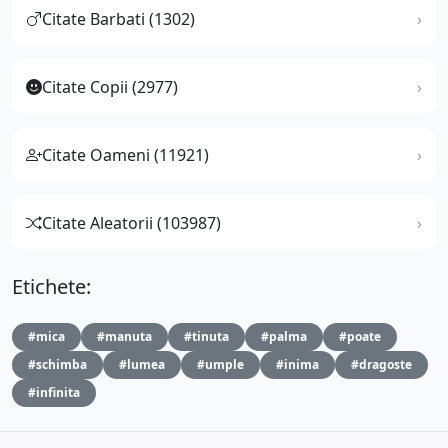
Citate Barbati (1302)
Citate Copii (2977)
Citate Oameni (11921)
Citate Aleatorii (103987)
Etichete:
#mica
#manuta
#tinuta
#palma
#poate
#schimba
#lumea
#umple
#inima
#dragoste
#infinita