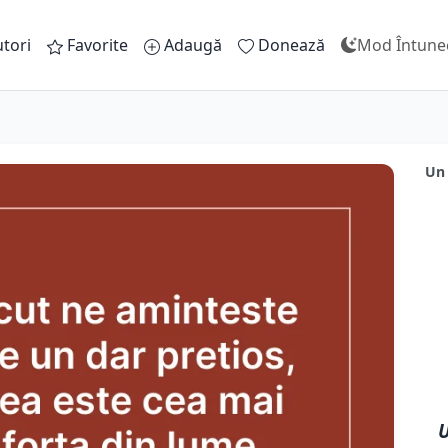
tori
Favorite
Adaugă
Donează
Mod Întune
Un 
U