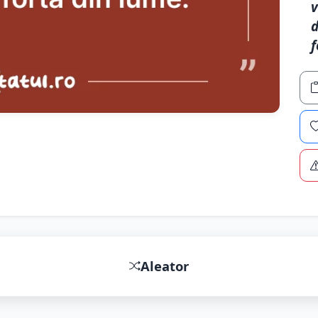
v
d
f
Aleator