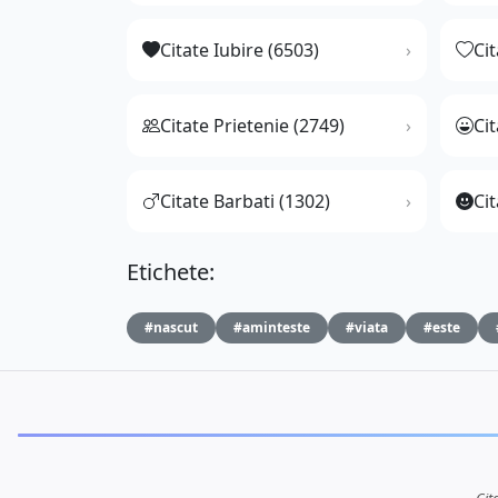
Citate Iubire (6503)
Ci
Citate Prietenie (2749)
Ci
Citate Barbati (1302)
Cit
Etichete:
#nascut
#aminteste
#viata
#este