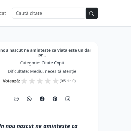
cat
nou nascut ne aminteste ca viata este un dar
pr...
Categorie:
Citate Copii
Dificultate: Mediu, necesită atenție
★
★
★
★
★
Votează:
(
0
/5 din
0
)
n nou nascut ne aminteste ca