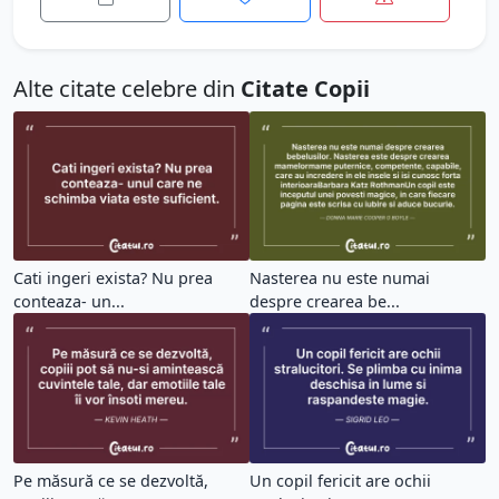
Alte citate celebre din
Citate Copii
Cati ingeri exista? Nu prea
Nasterea nu este numai
conteaza- un...
despre crearea be...
Pe măsură ce se dezvoltă,
Un copil fericit are ochii