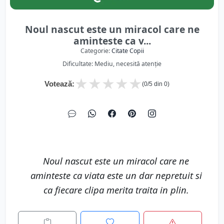
Noul nascut este un miracol care ne
aminteste ca v...
Categorie:
Citate Copii
Dificultate: Mediu, necesită atenție
★
★
★
★
★
Votează:
(
0
/5 din
0
)
Noul nascut este un miracol care ne
aminteste ca viata este un dar nepretuit si
ca fiecare clipa merita traita in plin.