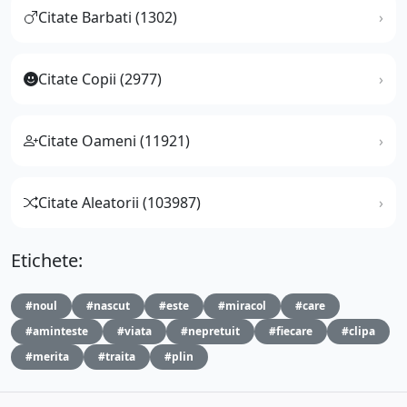
Citate Barbati (1302)
Citate Copii (2977)
Citate Oameni (11921)
Citate Aleatorii (103987)
Etichete:
#noul
#nascut
#este
#miracol
#care
#aminteste
#viata
#nepretuit
#fiecare
#clipa
#merita
#traita
#plin