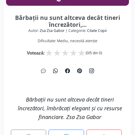
Bărbații nu sunt altceva decât tineri
încrezători,...
Autor:
Zsa Zsa Gabor
| Categorie:
Citate Copii
Dificultate: Mediu, necesită atenție
★
★
★
★
★
Votează:
(
0
/5 din
0
)
Bărbații nu sunt altceva decât tineri
încrezători, îmbrăcați elegant și cu resurse
financiare. Zsa Zsa Gabor