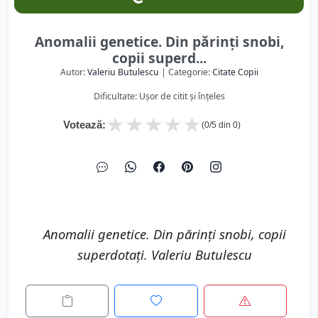
Anomalii genetice. Din părinţi snobi,
copii superd...
Autor:
Valeriu Butulescu
| Categorie:
Citate Copii
Dificultate: Ușor de citit și înțeles
★
★
★
★
★
Votează:
(
0
/5 din
0
)
Anomalii genetice. Din părinţi snobi, copii
superdotaţi. Valeriu Butulescu