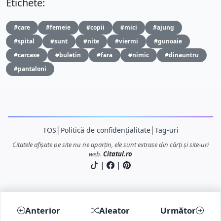
Etichete:
#care
#femeie
#copii
#mici
#ajung
#spital
#sunt
#nite
#viermi
#gunoaie
#carcase
#buletin
#fara
#nimic
#dinauntru
#pantaloni
TOS
│
Politică de confidențialitate
│
Tag-uri
Citatele afișate pe site nu ne aparțin, ele sunt extrase din cărți și site-uri
web.
Citatul.ro
|
|
Anterior
Aleator
Următor