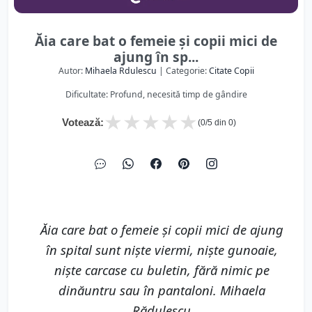
Ăia care bat o femeie şi copii mici de
ajung în sp...
Autor:
Mihaela Rdulescu
| Categorie:
Citate Copii
Dificultate: Profund, necesită timp de gândire
★
★
★
★
★
Votează:
(
0
/5 din
0
)
Ăia care bat o femeie şi copii mici de ajung
în spital sunt nişte viermi, nişte gunoaie,
nişte carcase cu buletin, fără nimic pe
dinăuntru sau în pantaloni. Mihaela
Rădulescu