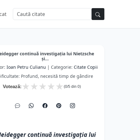
cat
eidegger continuă investigaţia lui Nietzsche
şi...
or:
Ioan Petru Culianu
| Categorie:
Citate Copii
ificultate: Profund, necesită timp de gândire
★
★
★
★
★
Votează:
(
0
/5 din
0
)
eidegger continuă investigaţia lui