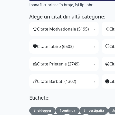
Ioana îl cuprinse în braţe, îşi lipi obr...
Alege un citat din altă categorie:
Citate Motivationale (5195)
Cit
Citate Iubire (6503)
Ci
Citate Prietenie (2749)
Ci
Citate Barbati (1302)
Cit
Etichete:
#heidegger
#continua
#investigatia
#