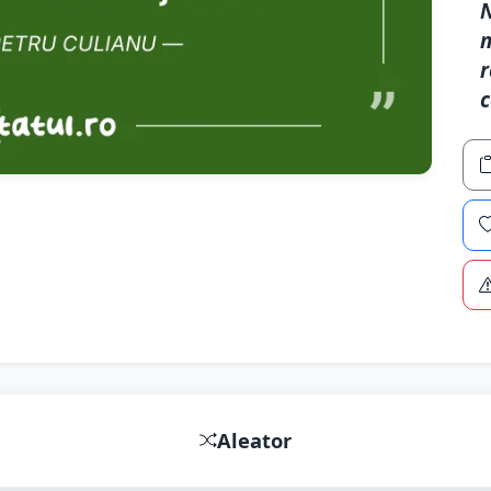
N
n
r
c
Aleator