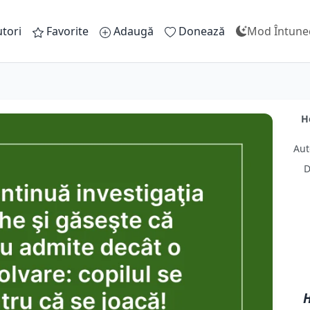
tori
Favorite
Adaugă
Donează
Mod Întune
H
Aut
D
H