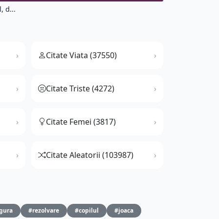
, d...
Citate Viata (37550)
Citate Triste (4272)
Citate Femei (3817)
Citate Aleatorii (103987)
gura
#rezolvare
#copilul
#joaca