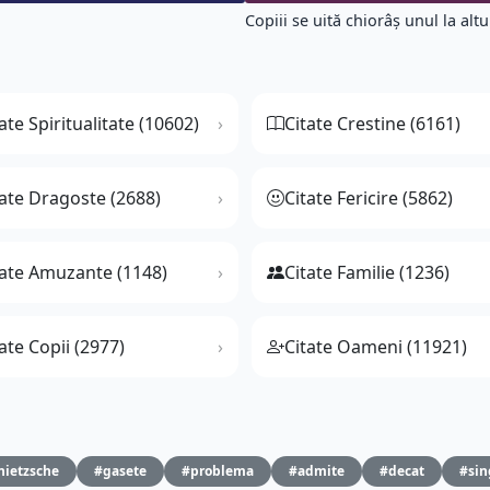
Copiii se uită chiorâş unul la altul
ate Spiritualitate (10602)
Citate Crestine (6161)
tate Dragoste (2688)
Citate Fericire (5862)
tate Amuzante (1148)
Citate Familie (1236)
ate Copii (2977)
Citate Oameni (11921)
nietzsche
#gasete
#problema
#admite
#decat
#sin