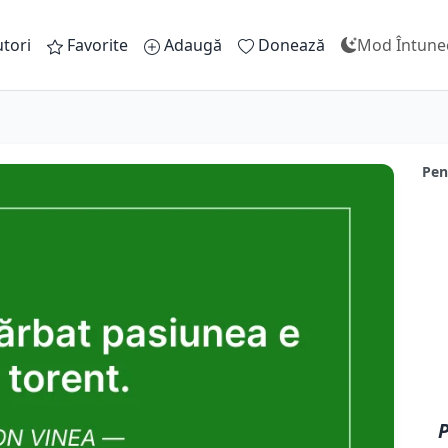
tori
Favorite
Adaugă
Donează
Mod Întune
Pen
P