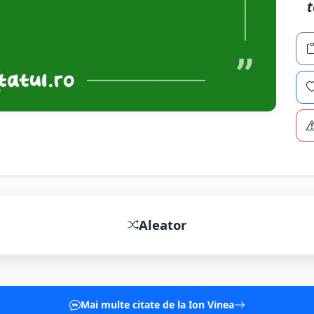
t
Aleator
Mai multe citate de la Ion Vinea