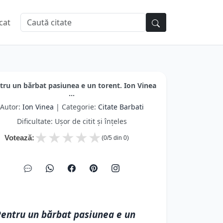
cat
tru un bărbat pasiunea e un torent. Ion Vinea
...
Autor:
Ion Vinea
| Categorie:
Citate Barbati
Dificultate: Ușor de citit și înțeles
★
★
★
★
★
Votează:
(
0
/5 din
0
)
entru un bărbat pasiunea e un