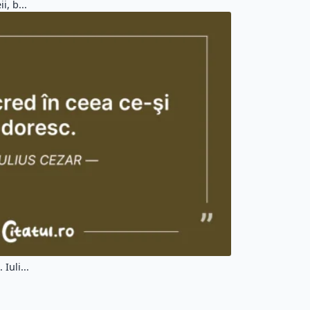
i, b...
Iuli...