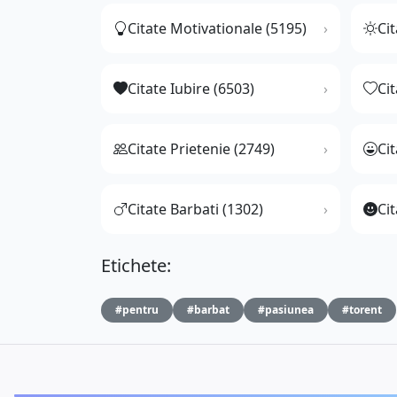
Citate Motivationale (5195)
Cit
Citate Iubire (6503)
Ci
Citate Prietenie (2749)
Ci
Citate Barbati (1302)
Cit
Etichete:
#pentru
#barbat
#pasiunea
#torent