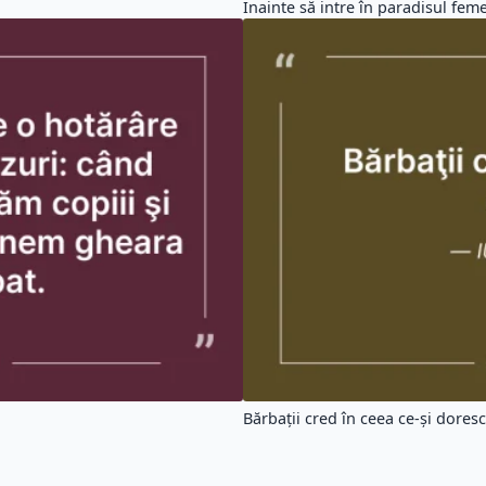
Înainte să intre în paradisul femei
Bărbaţii cred în ceea ce-şi doresc. 