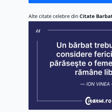
Alte citate celebre din
Citate Barbat