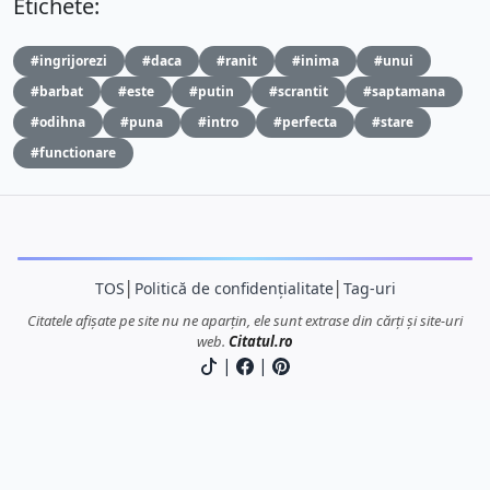
Etichete:
#ingrijorezi
#daca
#ranit
#inima
#unui
#barbat
#este
#putin
#scrantit
#saptamana
#odihna
#puna
#intro
#perfecta
#stare
#functionare
TOS
│
Politică de confidențialitate
│
Tag-uri
Citatele afișate pe site nu ne aparțin, ele sunt extrase din cărți și site-uri
web.
Citatul.ro
|
|