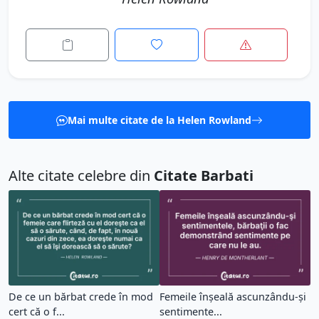
Mai multe citate de la Helen Rowland
Alte citate celebre din
Citate Barbati
De ce un bărbat crede în mod
Femeile înşeală ascunzându-şi
cert că o f...
sentimente...