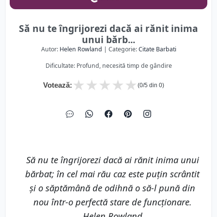
Să nu te îngrijorezi dacă ai rănit inima
unui bărb...
Autor:
Helen Rowland
| Categorie:
Citate Barbati
Dificultate: Profund, necesită timp de gândire
★
★
★
★
★
Votează:
(
0
/5 din
0
)
Să nu te îngrijorezi dacă ai rănit inima unui
bărbat; în cel mai rău caz este puţin scrântit
şi o săptămână de odihnă o să-l pună din
nou într-o perfectă stare de funcţionare.
Helen Rowland