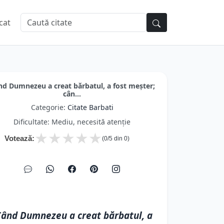
cat
nd Dumnezeu a creat bărbatul, a fost meşter;
cân...
Categorie:
Citate Barbati
Dificultate: Mediu, necesită atenție
★
★
★
★
★
Votează:
(
0
/5 din
0
)
ând Dumnezeu a creat bărbatul, a