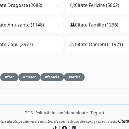
tate Dragoste (2688)
Citate Fericire (5862)
tate Amuzante (1148)
Citate Familie (1236)
ate Copii (2977)
Citate Oameni (11921)
#fost
#meter
#femeia
#artist
TOS
│
Politică de confidențialitate
│
Tag-uri
atele afișate pe site nu ne aparțin, ele sunt extrase din cărți și site-uri web.
Citatu
|
|