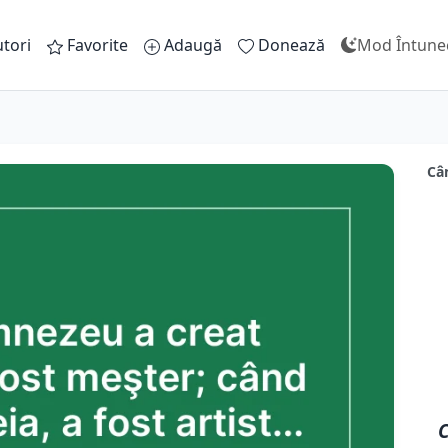
tori
Favorite
Adaugă
Donează
Mod Întune
Câ
C