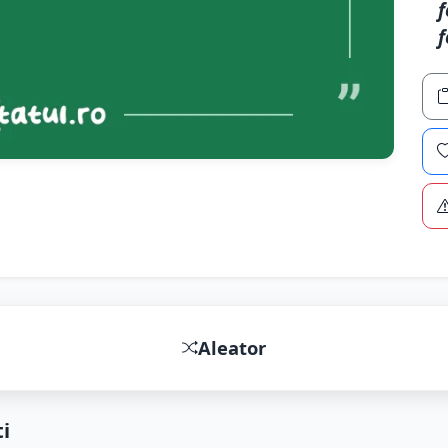
f
f
Aleator
i