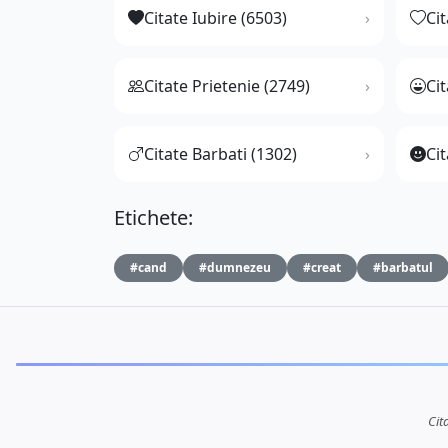
Citate Iubire (6503)
Ci
Citate Prietenie (2749)
Ci
Citate Barbati (1302)
Cit
Etichete:
#cand
#dumnezeu
#creat
#barbatul
Cit