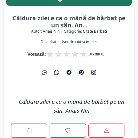
Căldura zilei e ca o mână de bărbat pe
un sân. An...
Autor:
Anais Nin
| Categorie:
Citate Barbati
Dificultate: Ușor de citit și înțeles
★
★
★
★
★
Votează:
(
0
/5 din
0
)
Căldura zilei e ca o mână de bărbat pe un
sân. Anais Nin