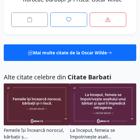
Mai multe citate de la Oscar Wilde
Alte citate celebre din
Citate Barbati
Femeile îşi încearcă norocul,
La început, femeia se
bărbaţii ş...
împotriveşte asalt...