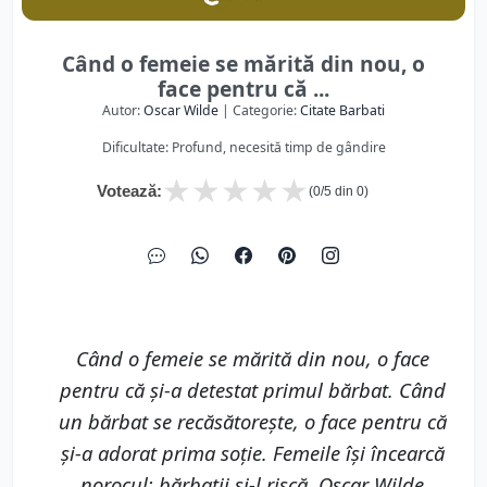
Când o femeie se mărită din nou, o
face pentru că ...
Autor:
Oscar Wilde
| Categorie:
Citate Barbati
Dificultate: Profund, necesită timp de gândire
★
★
★
★
★
Votează:
(
0
/5 din
0
)
Când o femeie se mărită din nou, o face
pentru că şi-a detestat primul bărbat. Când
un bărbat se recăsătoreşte, o face pentru că
şi-a adorat prima soţie. Femeile îşi încearcă
norocul; bărbaţii şi-l riscă. Oscar Wilde