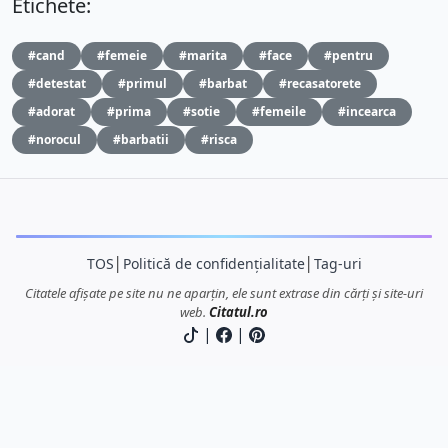
Etichete:
#cand
#femeie
#marita
#face
#pentru
#detestat
#primul
#barbat
#recasatorete
#adorat
#prima
#sotie
#femeile
#incearca
#norocul
#barbatii
#risca
TOS
│
Politică de confidențialitate
│
Tag-uri
Citatele afișate pe site nu ne aparțin, ele sunt extrase din cărți și site-uri
web.
Citatul.ro
|
|