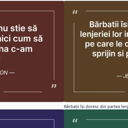
Bărbații își doresc din partea lenje