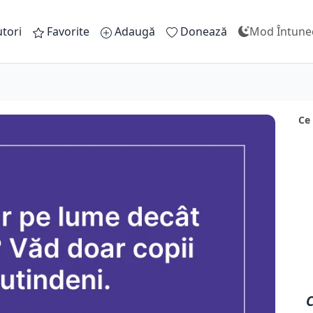
tori
Favorite
Adaugă
Donează
Mod Întune
Ce
C