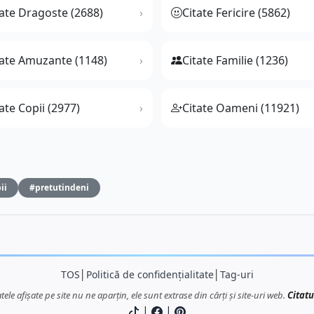
tate Dragoste (2688)
Citate Fericire (5862)
tate Amuzante (1148)
Citate Familie (1236)
ate Copii (2977)
Citate Oameni (11921)
ii
#pretutindeni
TOS
│
Politică de confidențialitate
│
Tag-uri
atele afișate pe site nu ne aparțin, ele sunt extrase din cărți și site-uri web.
Citatu
|
|