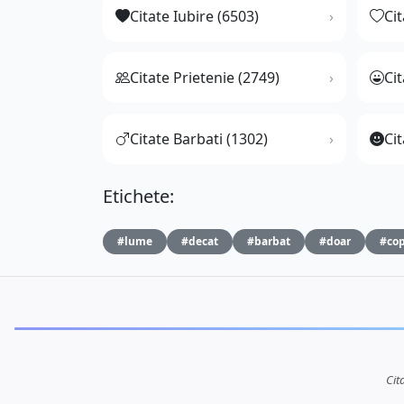
Citate Iubire (6503)
Ci
Citate Prietenie (2749)
Ci
Citate Barbati (1302)
Cit
Etichete:
#lume
#decat
#barbat
#doar
#cop
Cit