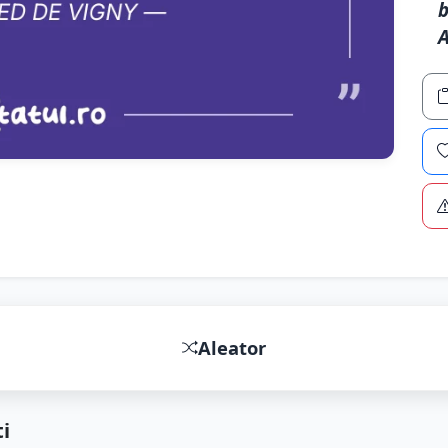
b
A
Aleator
i