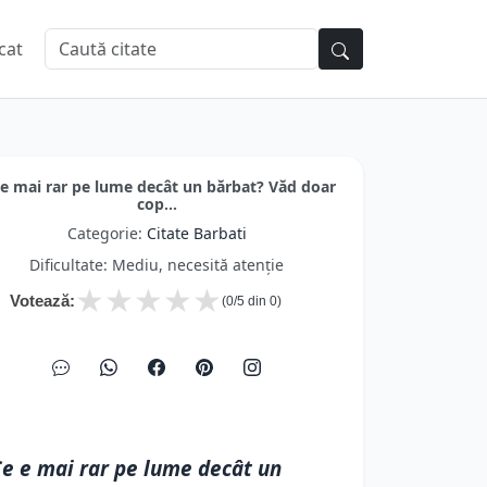
cat
 e mai rar pe lume decât un bărbat? Văd doar
cop...
Categorie:
Citate Barbati
Dificultate: Mediu, necesită atenție
★
★
★
★
★
Votează:
(
0
/5 din
0
)
e e mai rar pe lume decât un