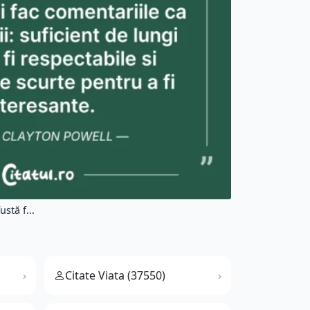
stă f...
Citate Viata (37550)