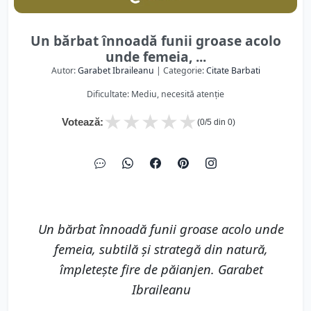
Un bărbat înnoadă funii groase acolo
unde femeia, ...
Autor:
Garabet Ibraileanu
| Categorie:
Citate Barbati
Dificultate: Mediu, necesită atenție
★
★
★
★
★
Votează:
(
0
/5 din
0
)
Un bărbat înnoadă funii groase acolo unde
femeia, subtilă şi strategă din natură,
împleteşte fire de păianjen. Garabet
Ibraileanu