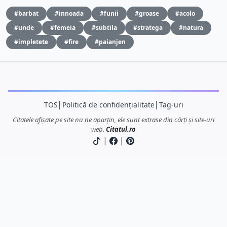
#barbat
#innoada
#funii
#groase
#acolo
#unde
#femeia
#subtila
#stratega
#natura
#impletete
#fire
#paianjen
TOS
│
Politică de confidențialitate
│
Tag-uri
Citatele afișate pe site nu ne aparțin, ele sunt extrase din cărți și site-uri
web.
Citatul.ro
|
|