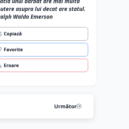
otia unui barbat are mai multa
utere asupra lui decat are statul.
Ralph Waldo Emerson
Copiază
Favorite
Eroare
Următor