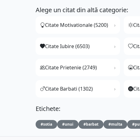
Alege un citat din altă categorie:
Citate Motivationale (5200)
Cit
Citate Iubire (6503)
Ci
Citate Prietenie (2749)
Ci
Citate Barbati (1302)
Cit
Etichete:
#sotia
#unui
#barbat
#multa
#pu