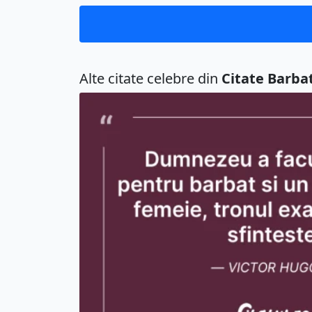
Alte citate celebre din
Citate Barbat