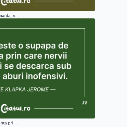
anta, n...
ta pri...