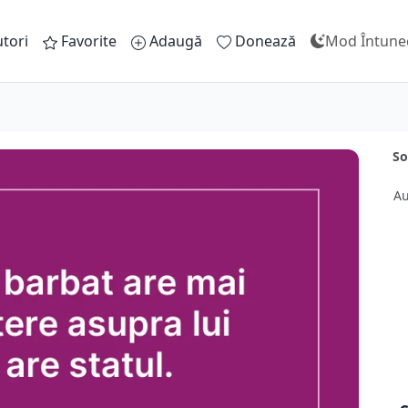
tori
Favorite
Adaugă
Donează
Mod Întune
So
Au