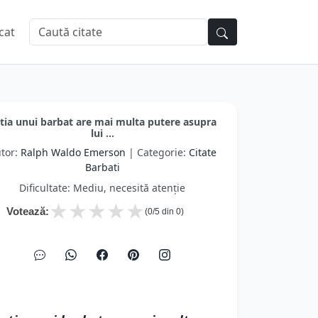
cat
tia unui barbat are mai multa putere asupra
lui ...
tor:
Ralph Waldo Emerson
| Categorie:
Citate
Barbati
Dificultate: Mediu, necesită atenție
★
★
★
★
★
Votează:
(
0
/5 din
0
)