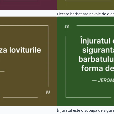
Fiecare barbat are nevoie de o am
Înjuratul este o supapa de siguran