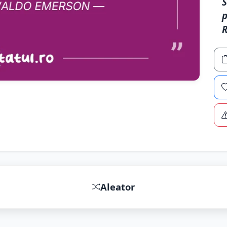
S
p
Aleator