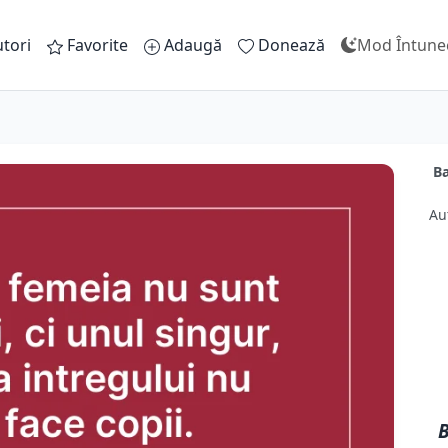
tori
Favorite
Adaugă
Donează
Mod Întune
Ba
Au
B