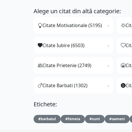
Alege un citat din altă categorie:
Citate Motivationale (5195)
Cit
Citate Iubire (6503)
Ci
Citate Prietenie (2749)
Ci
Citate Barbati (1302)
Cit
Etichete:
#barbatul
#femeia
#sunt
#oameni