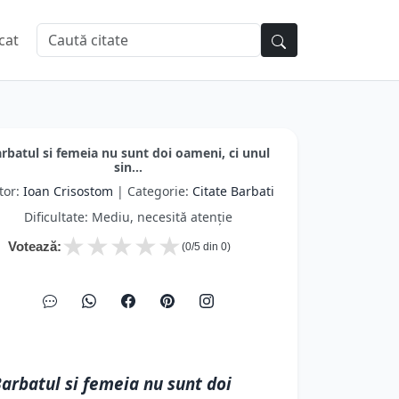
cat
rbatul si femeia nu sunt doi oameni, ci unul
sin...
tor:
Ioan Crisostom
| Categorie:
Citate Barbati
Dificultate: Mediu, necesită atenție
★
★
★
★
★
Votează:
(
0
/5 din
0
)
arbatul si femeia nu sunt doi