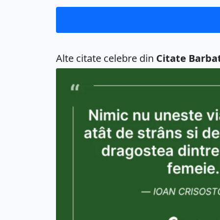
Alte citate celebre din
Citate Barbat