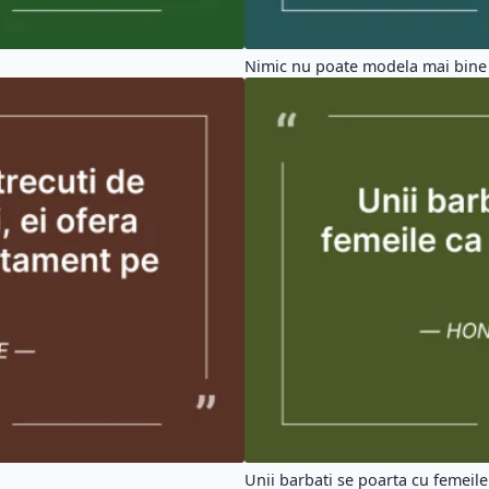
Nimic nu poate modela mai bine s
Unii barbati se poarta cu femeile 