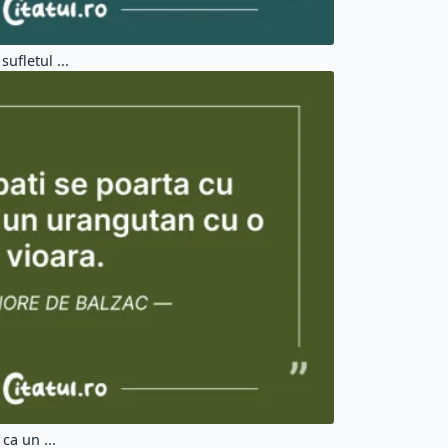
ufletul ...
ca un ...