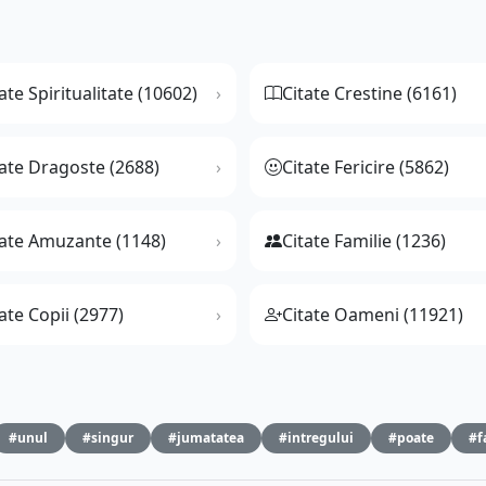
ate Spiritualitate (10602)
Citate Crestine (6161)
tate Dragoste (2688)
Citate Fericire (5862)
tate Amuzante (1148)
Citate Familie (1236)
ate Copii (2977)
Citate Oameni (11921)
#unul
#singur
#jumatatea
#intregului
#poate
#f