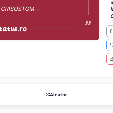
o
i
Aleator