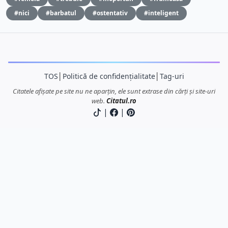
#nici
#barbatul
#ostentativ
#inteligent
TOS
│
Politică de confidențialitate
│
Tag-uri
Citatele afișate pe site nu ne aparțin, ele sunt extrase din cărți și site-uri
web.
Citatul.ro
|
|