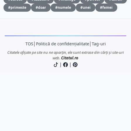
#primeste
#doar
#numele
#unei
#femei
TOS
│
Politică de confidențialitate
│
Tag-uri
Citatele afișate pe site nu ne aparțin, ele sunt extrase din cărți și site-uri
web.
Citatul.ro
|
|