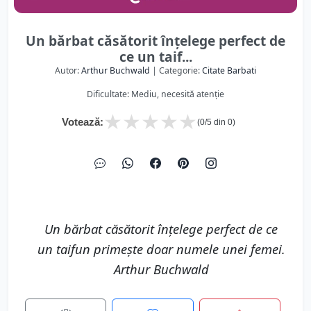
Un bărbat căsătorit înțelege perfect de
ce un taif...
Autor:
Arthur Buchwald
| Categorie:
Citate Barbati
Dificultate: Mediu, necesită atenție
★
★
★
★
★
Votează:
(
0
/5 din
0
)
Un bărbat căsătorit înțelege perfect de ce
un taifun primește doar numele unei femei.
Arthur Buchwald