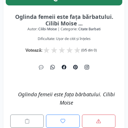
Oglinda femeii este faţa bărbatului.
Cilibi Moise ...
Autor:
Cilibi Moise
| Categorie:
Citate Barbati
Dificultate: Ușor de citit și înțeles
★
★
★
★
★
Votează:
(
0
/5 din
0
)
Oglinda femeii este faţa bărbatului. Cilibi
Moise