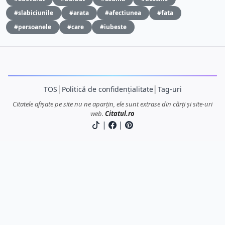
#slabiciunile
#arata
#afectiunea
#fata
#persoanele
#care
#iubeste
TOS
│
Politică de confidențialitate
│
Tag-uri
Citatele afișate pe site nu ne aparțin, ele sunt extrase din cărți și site-uri
web.
Citatul.ro
|
|