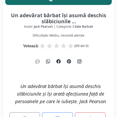
Un adevărat bărbat își asumă deschis
slăbiciunile ...
Autor:
Jack Pearson
| Categorie:
Citate Barbati
Dificultate: Mediu, necesită atenție
★
★
★
★
★
Votează:
(
0
/5 din
0
)
Un adevărat bărbat își asumă deschis
slăbiciunile și își arată afecțiunea față de
persoanele pe care le iubește. Jack Pearson