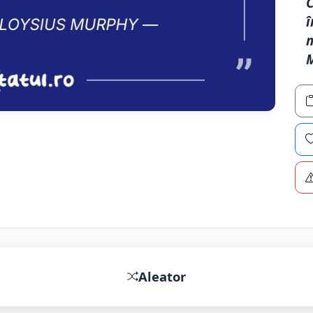
C
î
m
Aleator