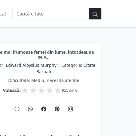
cat
le mai frumoase femei din lume, întotdeauna
se v...
or:
Edward Aloysius Murphy
| Categorie:
Citate
Barbati
Dificultate: Mediu, necesită atenție
★
★
★
★
★
Votează:
(
0
/5 din
0
)