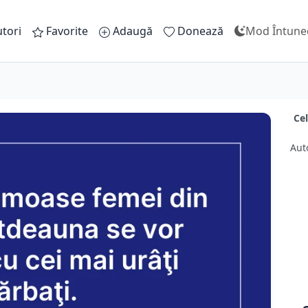
tori
Favorite
Adaugă
Donează
Mod Întune
Ce
Aut