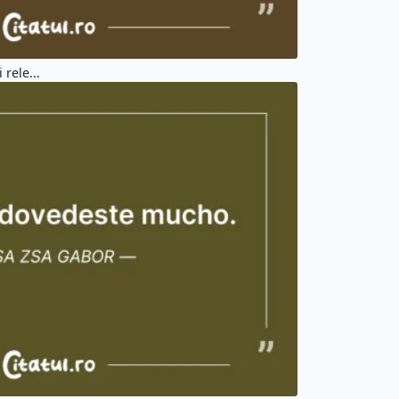
 rele...