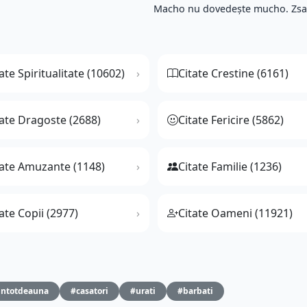
Macho nu dovedește mucho. Zsa
ate Spiritualitate (10602)
Citate Crestine (6161)
tate Dragoste (2688)
Citate Fericire (5862)
tate Amuzante (1148)
Citate Familie (1236)
ate Copii (2977)
Citate Oameni (11921)
intotdeauna
#casatori
#urati
#barbati