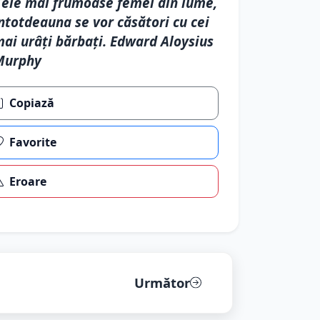
ele mai frumoase femei din lume,
ntotdeauna se vor căsători cu cei
ai urâţi bărbaţi. Edward Aloysius
Murphy
Copiază
Favorite
Eroare
Următor