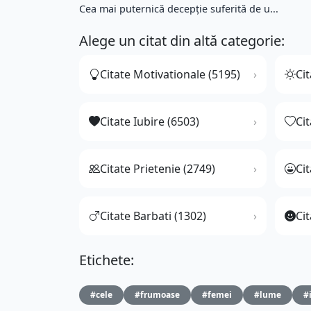
Cea mai puternică decepţie suferită de u...
Alege un citat din altă categorie:
Citate Motivationale (5195)
Cit
Citate Iubire (6503)
Ci
Citate Prietenie (2749)
Ci
Citate Barbati (1302)
Cit
Etichete:
#cele
#frumoase
#femei
#lume
#