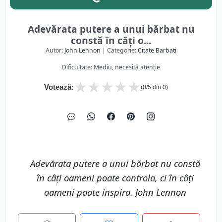
Adevărata putere a unui bărbat nu
constă în câți o...
Autor:
John Lennon
| Categorie:
Citate Barbati
Dificultate: Mediu, necesită atenție
★
★
★
★
★
Votează:
(
0
/5 din
0
)
Adevărata putere a unui bărbat nu constă
în câți oameni poate controla, ci în câți
oameni poate inspira. John Lennon