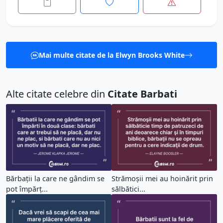
Mai multe citate de la Elwyn Brooks White
Alte citate celebre din
Citate Barbati
Bărbații la care ne gândim se
Strămoşii mei au hoinărit prin
pot împărț...
sălbătici...