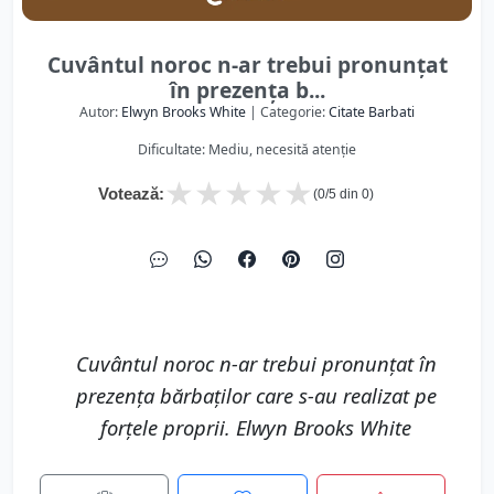
Cuvântul noroc n-ar trebui pronunţat
în prezenţa b...
Autor:
Elwyn Brooks White
| Categorie:
Citate Barbati
Dificultate: Mediu, necesită atenție
★
★
★
★
★
Votează:
(
0
/5 din
0
)
Cuvântul noroc n-ar trebui pronunţat în
prezenţa bărbaţilor care s-au realizat pe
forţele proprii. Elwyn Brooks White