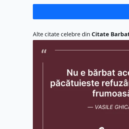
Alte citate celebre din
Citate Barbat