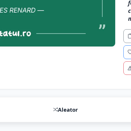
f
c
n
Aleator