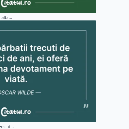
alta...
eci d...