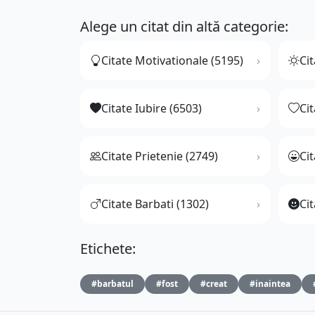
Alege un citat din altă categorie:
Citate Motivationale (5195)
Cit
Citate Iubire (6503)
Ci
Citate Prietenie (2749)
Ci
Citate Barbati (1302)
Cit
Etichete:
#barbatul
#fost
#creat
#inaintea