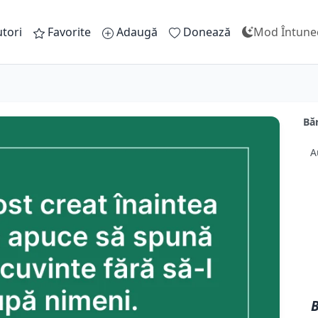
tori
Favorite
Adaugă
Donează
Mod Întune
Băr
A
B