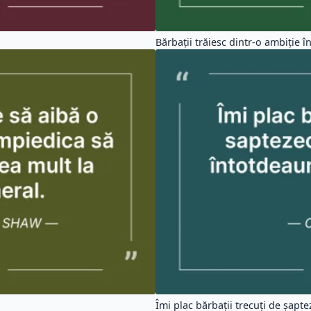
Bărbaţii trăiesc dintr-o ambiţie în 
Îmi plac bărbații trecuți de șaptez