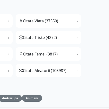
Citate Viata (37550)
Citate Triste (4272)
Citate Femei (3817)
Citate Aleatorii (103987)
#intrerupa
#nimeni