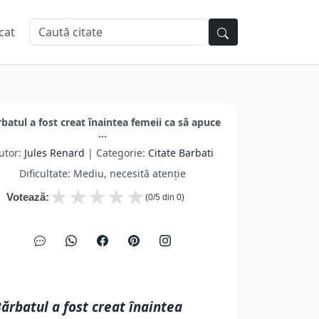
cat
batul a fost creat înaintea femeii ca să apuce
...
utor:
Jules Renard
| Categorie:
Citate Barbati
Dificultate: Mediu, necesită atenție
★
★
★
★
★
Votează:
(
0
/5 din
0
)
ărbatul a fost creat înaintea