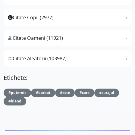
Citate Copii (2977)
Citate Oameni (11921)
Citate Aleatorii (103987)
Etichete:
#puternic
#barbat
#este
#care
#curajul
#bland