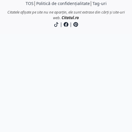
TOS
│
Politică de confidențialitate
│
Tag-uri
Citatele afișate pe site nu ne aparțin, ele sunt extrase din cărți și site-uri
web.
Citatul.ro
|
|