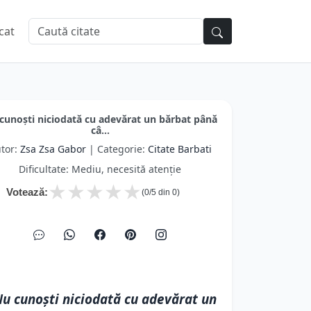
cat
cunoşti niciodată cu adevărat un bărbat până
câ...
tor:
Zsa Zsa Gabor
| Categorie:
Citate Barbati
Dificultate: Mediu, necesită atenție
★
★
★
★
★
Votează:
(
0
/5 din
0
)
u cunoşti niciodată cu adevărat un