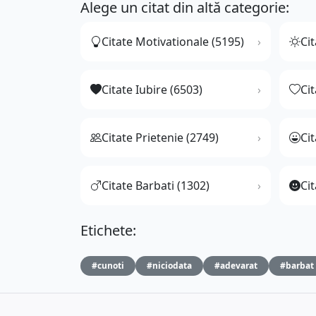
Alege un citat din altă categorie:
Citate Motivationale (5195)
Cit
Citate Iubire (6503)
Ci
Citate Prietenie (2749)
Ci
Citate Barbati (1302)
Cit
Etichete:
#cunoti
#niciodata
#adevarat
#barbat