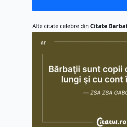
Alte citate celebre din
Citate Barbat