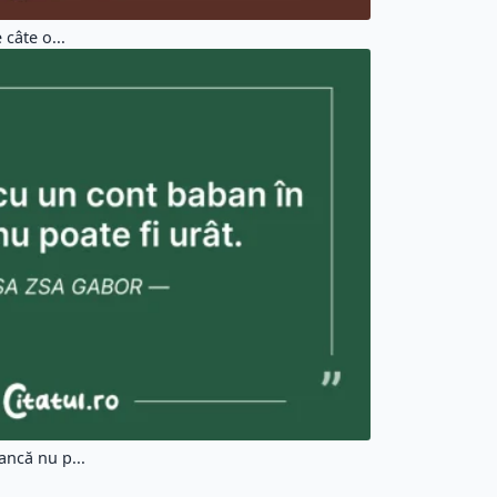
câte o...
ncă nu p...