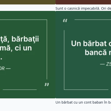
Sunt o casnică impecabilă. Ori de 
Un bărbat cu un cont baban în ba