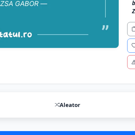
b
Z
Aleator