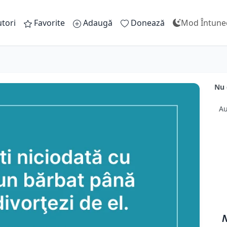
tori
Favorite
Adaugă
Donează
Mod Întune
Nu 
Au
N