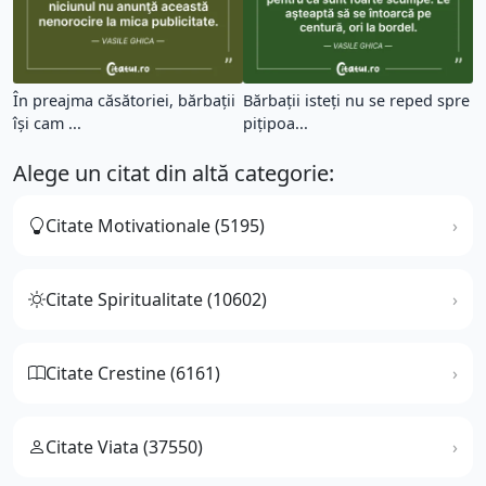
În preajma căsătoriei, bărbaţii
Bărbaţii isteţi nu se reped spre
îşi cam ...
piţipoa...
Alege un citat din altă categorie:
Citate Motivationale (5195)
Citate Spiritualitate (10602)
Citate Crestine (6161)
Citate Viata (37550)