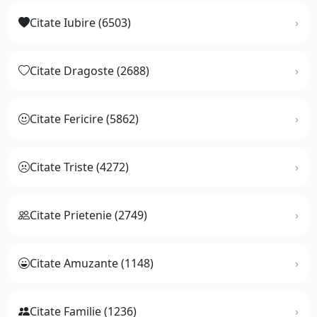
Citate Iubire (6503)
Citate Dragoste (2688)
Citate Fericire (5862)
Citate Triste (4272)
Citate Prietenie (2749)
Citate Amuzante (1148)
Citate Familie (1236)