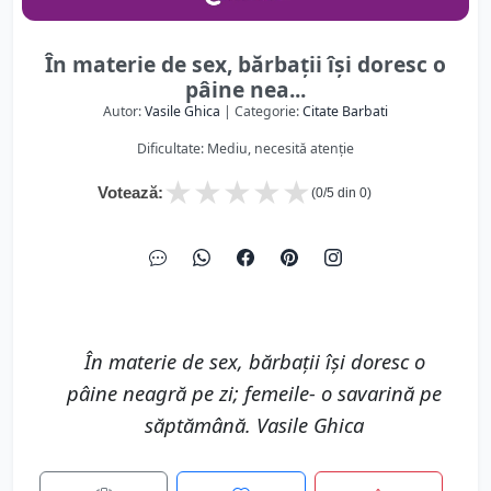
În materie de sex, bărbaţii îşi doresc o
pâine nea...
Autor:
Vasile Ghica
| Categorie:
Citate Barbati
Dificultate: Mediu, necesită atenție
★
★
★
★
★
Votează:
(
0
/5 din
0
)
În materie de sex, bărbaţii îşi doresc o
pâine neagră pe zi; femeile- o savarină pe
săptămână. Vasile Ghica