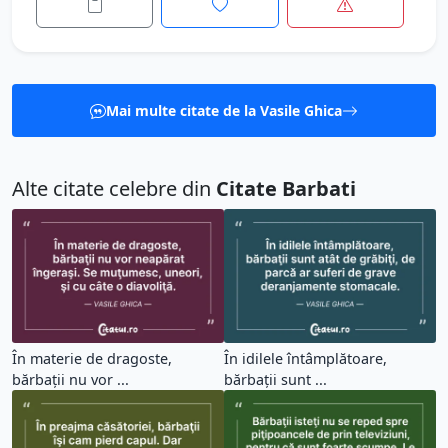
Mai multe citate de la Vasile Ghica
Alte citate celebre din
Citate Barbati
În materie de dragoste,
În idilele întâmplătoare,
bărbaţii nu vor ...
bărbaţii sunt ...