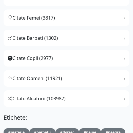
Citate Femei (3817)
Citate Barbati (1302)
Citate Copii (2977)
Citate Oameni (11921)
Citate Aleatorii (103987)
Etichete:
#materie
#barbatii
#doresc
#paine
#neagra