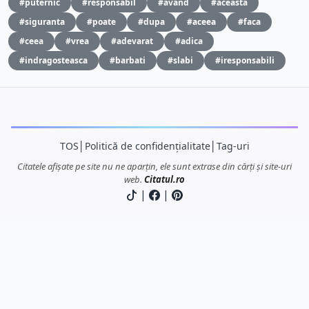
#puternic
#responsabil
#avand
#aceasta
#siguranta
#poate
#dupa
#aceea
#faca
#ceea
#vrea
#adevarat
#adica
#indragosteasca
#barbati
#slabi
#iresponsabili
TOS
│
Politică de confidențialitate
│
Tag-uri
Citatele afișate pe site nu ne aparțin, ele sunt extrase din cărți și site-uri
web.
Citatul.ro
|
|