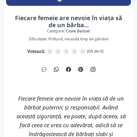
Fiecare femeie are nevoie în viaţa să
de un bărba...
Categorie:
Citate Barbati
Dificultate: Profund, necesită timp de gândire
★
★
★
★
★
Votează:
(
0
/5 din
0
)
Fiecare femeie are nevoie în viaţa să de un
bărbat puternic şi responsabil. Având
această siguranţă, ea poate, după aceea, să
facă ceea ce vrea cu adevărat, adică să se
îndrăgostească de bărbaţi slabi şi