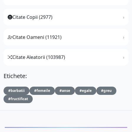
Citate Copii (2977)
Citate Oameni (11921)
Citate Aleatorii (103987)
Etichete:
#barbatii
#femeile
#anse
#egale
#greu
#fructificat