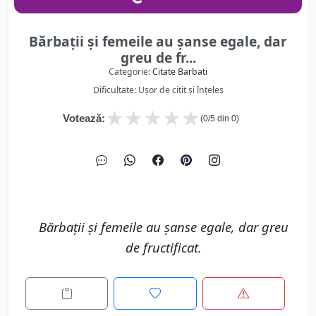
Bărbaţii şi femeile au şanse egale, dar
greu de fr...
Categorie:
Citate Barbati
Dificultate: Ușor de citit și înțeles
★
★
★
★
★
Votează:
(
0
/5 din
0
)
Bărbaţii şi femeile au şanse egale, dar greu
de fructificat.