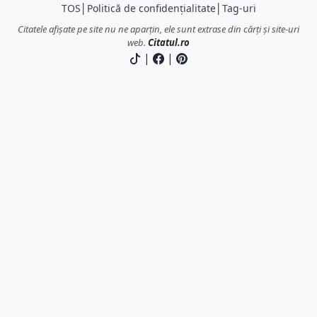
TOS
│
Politică de confidențialitate
│
Tag-uri
Citatele afișate pe site nu ne aparțin, ele sunt extrase din cărți și site-uri
web.
Citatul.ro
|
|