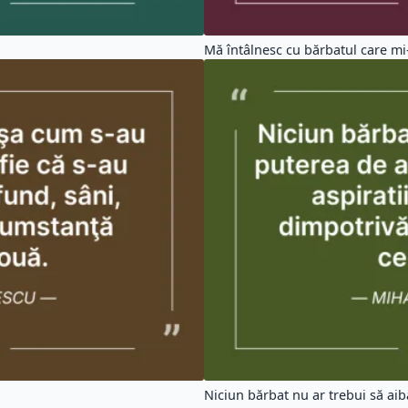
Mă întâlnesc cu bărbatul care mi-a
Niciun bărbat nu ar trebui să aibă