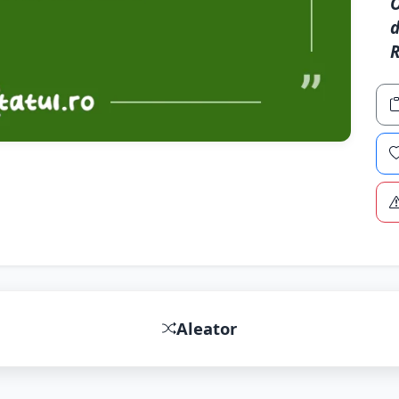
O
d
R
Aleator