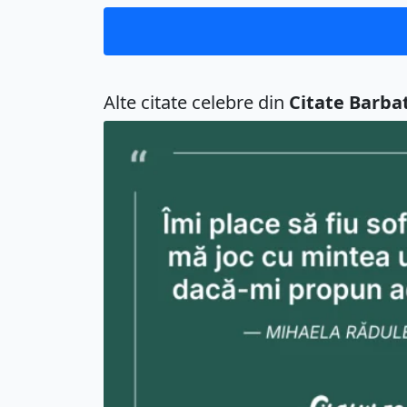
Alte citate celebre din
Citate Barbat