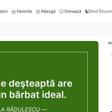
tori
Favorite
Adaugă
Donează
Mod Întune
Or