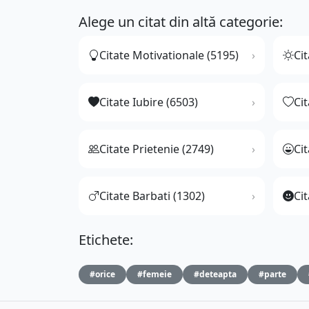
Alege un citat din altă categorie:
Citate Motivationale (5195)
Cit
Citate Iubire (6503)
Ci
Citate Prietenie (2749)
Ci
Citate Barbati (1302)
Cit
Etichete:
#orice
#femeie
#deteapta
#parte