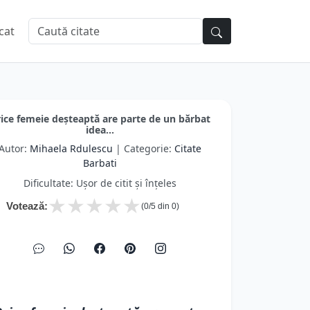
cat
ice femeie deşteaptă are parte de un bărbat
idea...
Autor:
Mihaela Rdulescu
| Categorie:
Citate
Barbati
Dificultate: Ușor de citit și înțeles
★
★
★
★
★
Votează:
(
0
/5 din
0
)