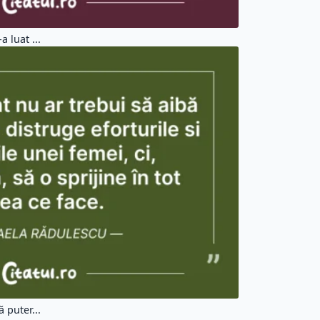
 luat ...
 puter...