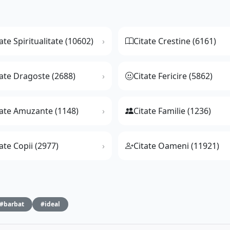
ate Spiritualitate (10602)
Citate Crestine (6161)
tate Dragoste (2688)
Citate Fericire (5862)
tate Amuzante (1148)
Citate Familie (1236)
ate Copii (2977)
Citate Oameni (11921)
#barbat
#ideal