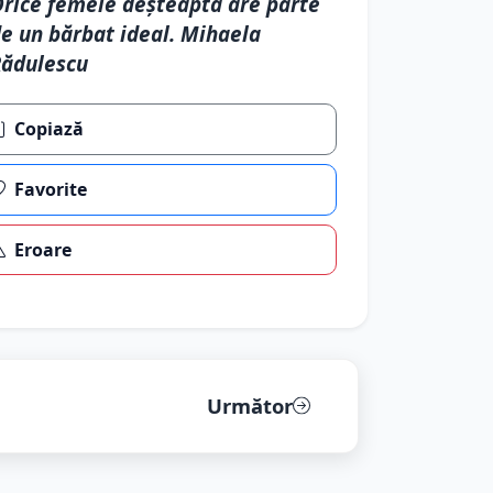
rice femeie deşteaptă are parte
e un bărbat ideal. Mihaela
ădulescu
Copiază
Favorite
Eroare
Următor