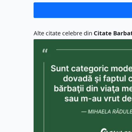
Alte citate celebre din
Citate Barbat