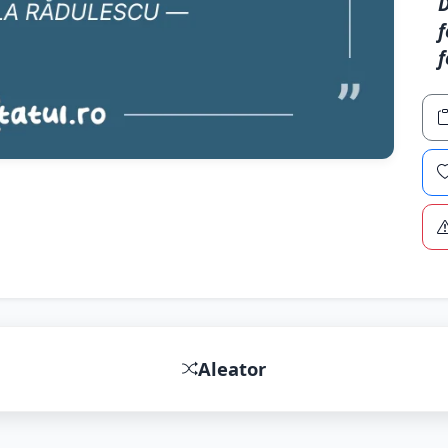
D
f
f
Aleator