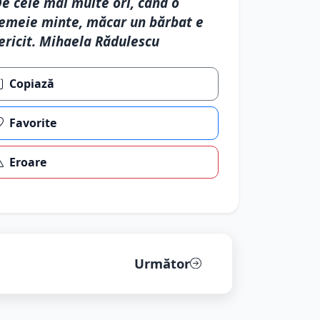
e cele mai multe ori, când o
emeie minte, măcar un bărbat e
ericit. Mihaela Rădulescu
Copiază
Favorite
Eroare
Următor