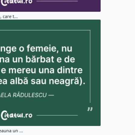
care t...
auna un ...