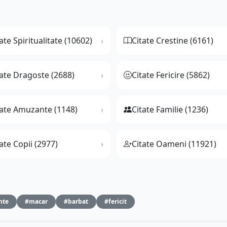
ate Spiritualitate (10602)
Citate Crestine (6161)
tate Dragoste (2688)
Citate Fericire (5862)
tate Amuzante (1148)
Citate Familie (1236)
ate Copii (2977)
Citate Oameni (11921)
nte
#macar
#barbat
#fericit