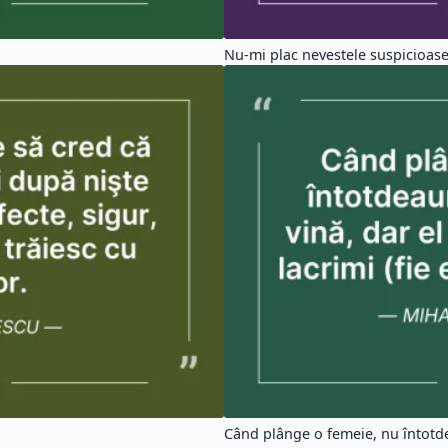
Nu-mi plac nevestele suspicioase, 
Când plânge o femeie, nu întotde