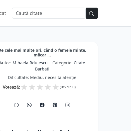
cat
De cele mai multe ori, când o femeie minte,
măcar ...
Autor:
Mihaela Rdulescu
| Categorie:
Citate
Barbati
Dificultate: Mediu, necesită atenție
★
★
★
★
★
Votează:
(
0
/5 din
0
)