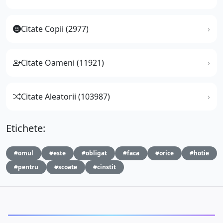
Citate Copii (2977)
Citate Oameni (11921)
Citate Aleatorii (103987)
Etichete:
#omul
#este
#obligat
#faca
#orice
#hotie
#pentru
#scoate
#cinstit