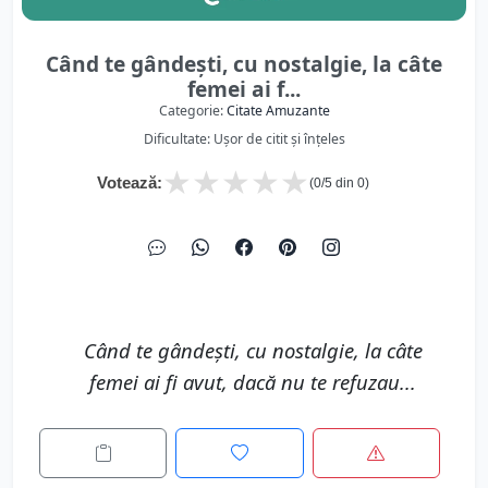
Când te gândești, cu nostalgie, la câte
femei ai f...
Categorie:
Citate Amuzante
Dificultate: Ușor de citit și înțeles
★
★
★
★
★
Votează:
(
0
/5 din
0
)
Când te gândești, cu nostalgie, la câte
femei ai fi avut, dacă nu te refuzau...