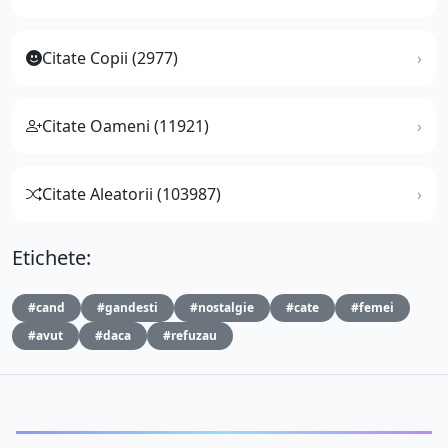
Citate Copii (2977)
Citate Oameni (11921)
Citate Aleatorii (103987)
Etichete:
#cand
#gandesti
#nostalgie
#cate
#femei
#avut
#daca
#refuzau