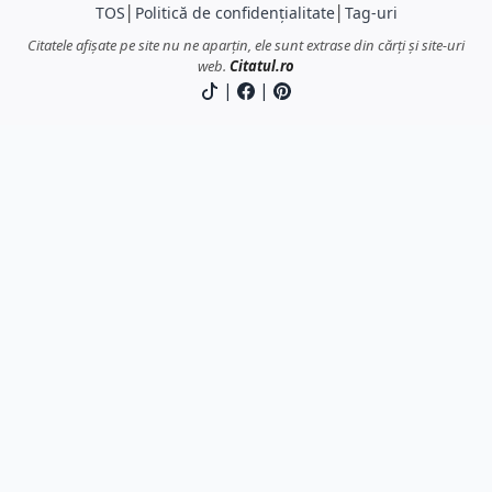
TOS
│
Politică de confidențialitate
│
Tag-uri
Citatele afișate pe site nu ne aparțin, ele sunt extrase din cărți și site-uri
web.
Citatul.ro
|
|