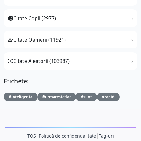
Citate Copii (2977)
Citate Oameni (11921)
Citate Aleatorii (103987)
Etichete:
#inteligenta
#urmarestedar
#sunt
#rapid
TOS
│
Politică de confidențialitate
│
Tag-uri