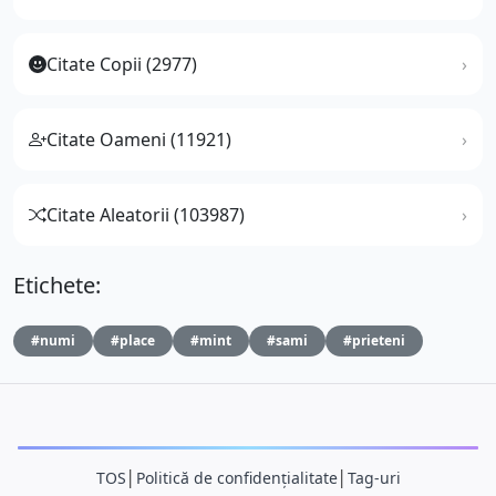
Citate Copii (2977)
Citate Oameni (11921)
Citate Aleatorii (103987)
Etichete:
#numi
#place
#mint
#sami
#prieteni
TOS
│
Politică de confidențialitate
│
Tag-uri