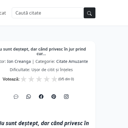
cat
u sunt deștept, dar când privesc în jur prind
cur...
tor:
Ion Creanga
| Categorie:
Citate Amuzante
Dificultate: Ușor de citit și înțeles
★
★
★
★
★
Votează:
(
0
/5 din
0
)
u sunt deștept, dar când privesc în