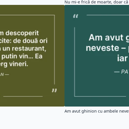
Nu mi-e frică de moarte, doar că 
Am avut ghinion cu ambele nevest