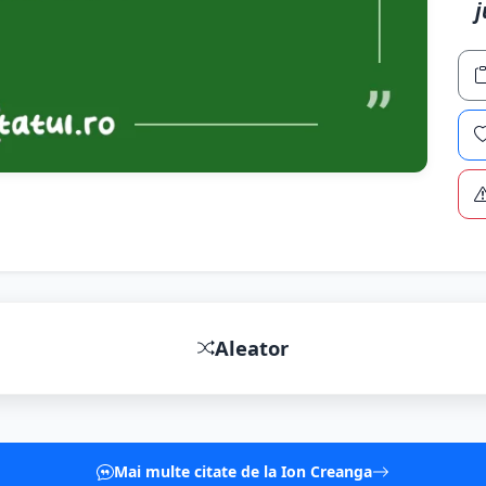
j
Aleator
Mai multe citate de la Ion Creanga