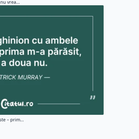
nu vrea...
e – prim...