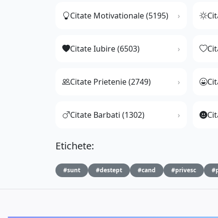
Citate Motivationale (5195)
Cit
Citate Iubire (6503)
Ci
Citate Prietenie (2749)
Ci
Citate Barbati (1302)
Cit
Etichete:
#sunt
#destept
#cand
#privesc
#