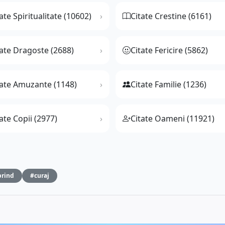
ate Spiritualitate (10602)
Citate Crestine (6161)
tate Dragoste (2688)
Citate Fericire (5862)
tate Amuzante (1148)
Citate Familie (1236)
ate Copii (2977)
Citate Oameni (11921)
prind
#curaj