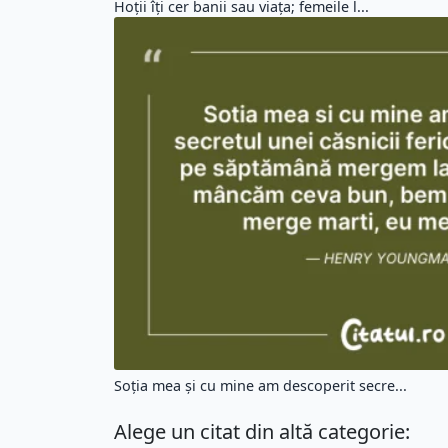
Hoții îți cer banii sau viața; femeile l...
Soția mea și cu mine am descoperit secre...
Alege un citat din altă categorie: