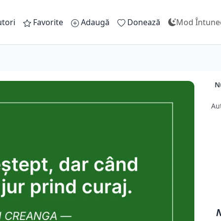
tori
Favorite
Adaugă
Donează
Mod Întune
N
Au
N