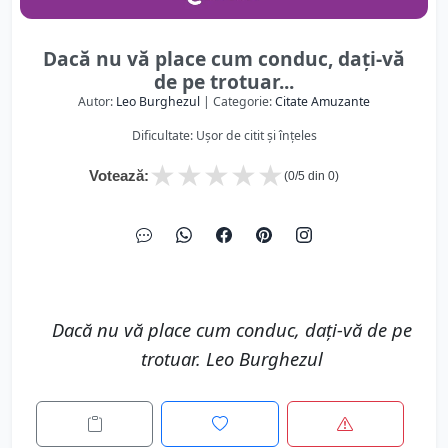
Dacă nu vă place cum conduc, dați-vă
de pe trotuar...
Autor:
Leo Burghezul
| Categorie:
Citate Amuzante
Dificultate: Ușor de citit și înțeles
★
★
★
★
★
Votează:
(
0
/5 din
0
)
Dacă nu vă place cum conduc, dați-vă de pe
trotuar. Leo Burghezul