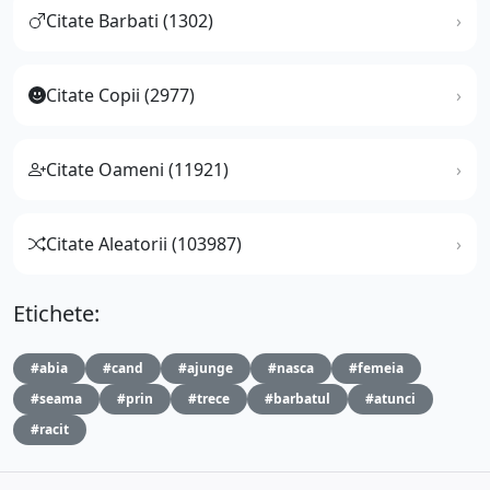
Citate Barbati (1302)
Citate Copii (2977)
Citate Oameni (11921)
Citate Aleatorii (103987)
Etichete:
#abia
#cand
#ajunge
#nasca
#femeia
#seama
#prin
#trece
#barbatul
#atunci
#racit