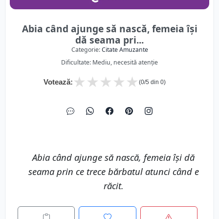
Abia când ajunge să nască, femeia își
dă seama pri...
Categorie:
Citate Amuzante
Dificultate: Mediu, necesită atenție
★
★
★
★
★
Votează:
(
0
/5 din
0
)
Abia când ajunge să nască, femeia își dă
seama prin ce trece bărbatul atunci când e
răcit.