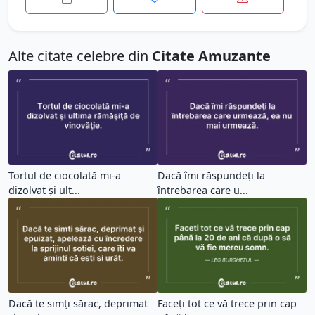
Alte citate celebre din
Citate Amuzante
Tortul de ciocolată mi-a
Dacă îmi răspundeţi la
dizolvat şi ult...
întrebarea care u...
Dacă te simți sărac, deprimat
Faceți tot ce vă trece prin cap